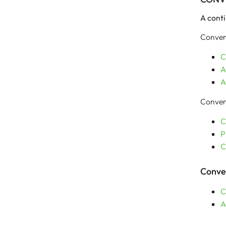
A cont
Conveni
C
A
A
Conveni
C
P
C
Conven
C
A