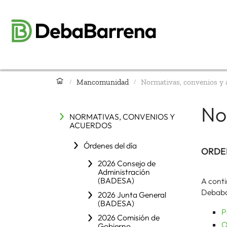
Mancomunidad
Normativas, convenios y 
/
/
No
NORMATIVAS, CONVENIOS Y
ACUERDOS
Órdenes del día
ORDE
2026 Consejo de
Administración
(BADESA)
A conti
Debaba
2026 Junta General
(BADESA)
P
2026 Comisión de
O
Gobierno