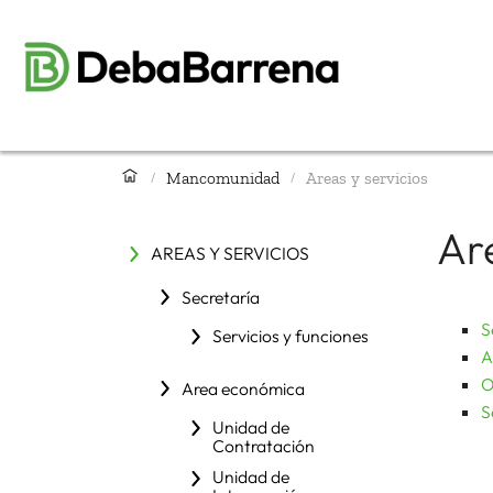
Mancomunidad
Areas y servicios
/
/
Are
AREAS Y SERVICIOS
Secretaría
S
Servicios y funciones
A
O
Area económica
S
Unidad de
Contratación
Unidad de