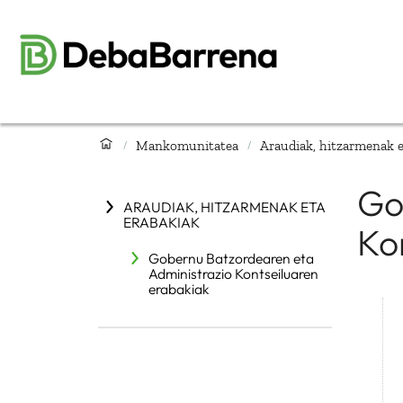
Mankomunitatea
Araudiak, hitzarmenak e
/
/
Go
ARAUDIAK, HITZARMENAK ETA
ERABAKIAK
Ko
Gobernu Batzordearen eta
Administrazio Kontseiluaren
erabakiak