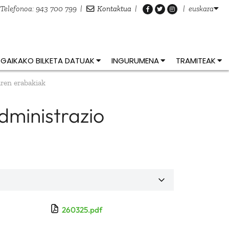
Telefonoa: 943 700 799
|
Kontaktua
|
|
euskara
GAIKAKO BILKETA DATUAK
INGURUMENA
TRAMITEAK
ren erabakiak
dministrazio
260325.pdf