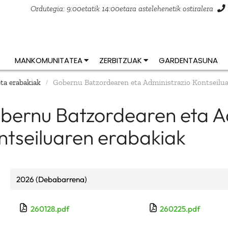
Ordutegia: 9:00etatik 14:00etara astelehenetik ostiralera
MANKOMUNITATEA
ZERBITZUAK
GARDENTASUNA
ta erabakiak
Gobernu Batzordearen eta Administrazio Kontseilua
/
bernu Batzordearen eta A
ntseiluaren erabakiak
2026 (Debabarrena)
260128.pdf
260225.pdf