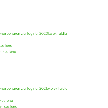
rpenaren ziurtagiria, 2020ko ekitaldia
xostena
-txostena
rpenaren ziurtagiria, 2021eko ekitaldia
txostena
a-txostena