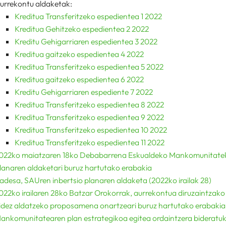
urrekontu aldaketak:
Kreditua Transferitzeko espedientea 1 2022
Kreditua Gehitzeko espedientea 2 2022
Kreditu Gehigarriaren espedientea 3 2022
Kreditua gaitzeko espedientea 4 2022
Kreditua Transferitzeko espedientea 5 2022
Kreditua gaitzeko espedientea 6 2022
Kreditu Gehigarriaren espediente 7 2022
Kreditua Transferitzeko espedientea 8 2022
Kreditua Transferitzeko espedientea 9 2022
Kreditua Transferitzeko espedientea 10 2022
Kreditua Transferitzeko espedientea 11 2022
022ko maiatzaren 18ko Debabarrena Eskualdeko Mankomunitatek
lanaren aldaketari buruz hartutako erabakia
adesa, SAUren inbertsio planaren aldaketa (2022ko irailak 28)
022ko irailaren 28ko Batzar Orokorrak, aurrekontua diruzaintzako 
idez aldatzeko proposamena onartzeari buruz hartutako erabaki
ankomunitatearen plan estrategikoa egitea ordaintzera bideratu