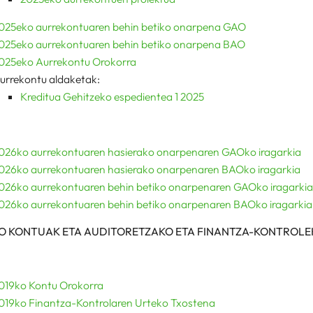
025eko aurrekontuaren behin betiko onarpena GAO
025eko aurrekontuaren behin betiko onarpena BAO
025eko Aurrekontu Orokorra
urrekontu aldaketak:
Kreditua Gehitzeko espedientea 1 2025
026ko aurrekontuaren hasierako onarpenaren GAOko iragarkia
026ko aurrekontuaren hasierako onarpenaren BAOko iragarkia
026ko aurrekontuaren behin betiko onarpenaren GAOko iragarki
026ko aurrekontuaren behin betiko onarpenaren BAOko iragarkia
O KONTUAK ETA AUDITORETZAKO ETA FINANTZA-KONTROL
019ko Kontu Orokorra
019ko Finantza-Kontrolaren Urteko Txostena