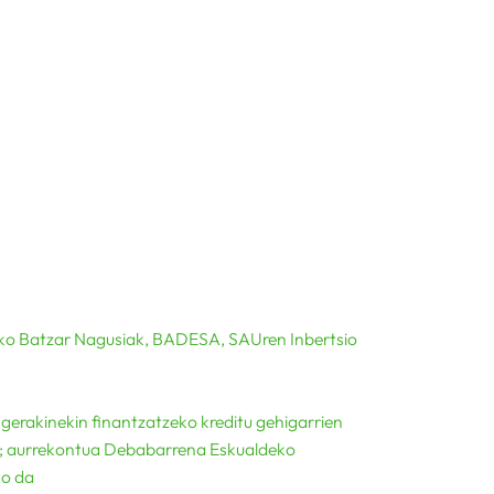
o Batzar Nagusiak, BADESA, SAUren Inbertsio
gerakinekin finantzatzeko kreditu gehigarrien
a; aurrekontua Debabarrena Eskualdeko
ko da