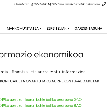
Ordutegia: 9:00etatik 14:00etara astelehenetik ostiralera
MANKOMUNITATEA
ZERBITZUAK
GARDENTASUNA
formazio ekonomikoa
mia-, finantza- eta aurrekontu-informazioa
KONTUAK ETA ONARTUTAKO AURREKONTU-ALDAKETAK
019ko aurrekontuaren behin betiko onarpena GAO
019ko aurrekontuaren behin betiko onarpena BAO