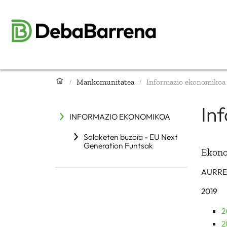
Mankomunitatea
Informazio ekonomikoa
/
/
In
INFORMAZIO EKONOMIKOA
Salaketen buzoia - EU Next
Generation Funtsak
Ekono
AURRE
2019
2
2