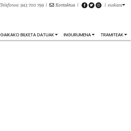
Telefonoa: 943 700 799
|
Kontaktua
|
|
euskara
GAIKAKO BILKETA DATUAK
INGURUMENA
TRAMITEAK