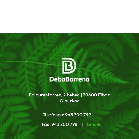
Egigurentarren, 2 behea | 20600 Eibar,
Gipuzkoa
Telefonoa: 943 700 799
|
Fax: 943 200 798
Emaila
|