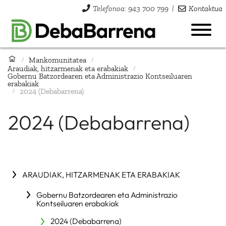
Telefonoa: 943 700 799
|
Kontaktua
Mankomunitatea
/
/
Araudiak, hitzarmenak eta erabakiak
/
Gobernu Batzordearen eta Administrazio Kontseiluaren
erabakiak
2024 (Debabarrena)
/
2024 (Debabarrena)
ARAUDIAK, HITZARMENAK ETA ERABAKIAK
Gobernu Batzordearen eta Administrazio
Kontseiluaren erabakiak
2024 (Debabarrena)