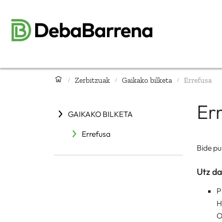
Zerbitzuak
Gaikako bilketa
Errefusa
/
/
/
Er
GAIKAKO BILKETA
Errefusa
Bide pu
Utz da
P
H
O