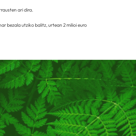
austen ari dira.
bezala utziko balitz, urtean 2 milioi euro