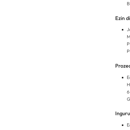
B
Ezin di
J
M
P
P
Proze
E
H
6
G
Ingur
E