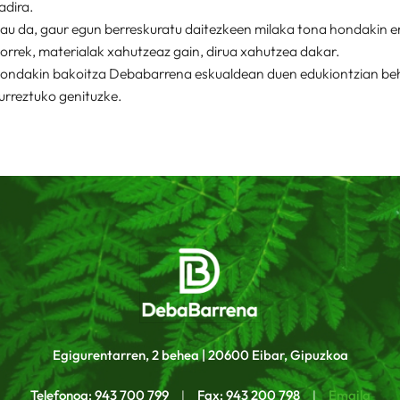
adira.
au da, gaur egun berreskuratu daitezkeen milaka tona hondakin err
orrek, materialak xahutzeaz gain, dirua xahutzea dakar.
ondakin bakoitza Debabarrena eskualdean duen edukiontzian behar 
urreztuko genituzke.
Egigurentarren, 2 behea | 20600 Eibar, Gipuzkoa
Telefonoa: 943 700 799
Fax: 943 200 798
Emaila
|
|