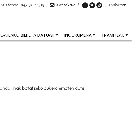
Telefonoa: 943 700 799
|
Kontaktua
|
|
euskara
GAIKAKO BILKETA DATUAK
INGURUMENA
TRAMITEAK
en hondakinak botatzeko aukera ematen dute.