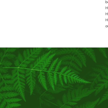
b
H
H
H
a