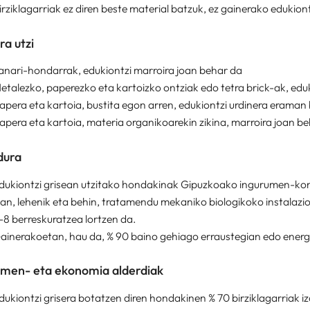
irziklagarriak ez diren beste material batzuk, ez gainerako edukio
ra utzi
anari-hondarrak, edukiontzi marroira joan behar da
etalezko, paperezko eta kartoizko ontziak edo tetra brick-ak, edu
apera eta kartoia, bustita egon arren, edukiontzi urdinera eraman 
apera eta kartoia, materia organikoarekin zikina, marroira joan b
dura
dukiontzi grisean utzitako hondakinak Gipuzkoako ingurumen-kon
an, lehenik eta behin, tratamendu mekaniko biologikoko instalazio
-8 berreskuratzea lortzen da.
ainerakoetan, hau da, % 90 baino gehiago erraustegian edo energ
umen- eta ekonomia alderdiak
dukiontzi grisera botatzen diren hondakinen % 70 birziklagarriak i