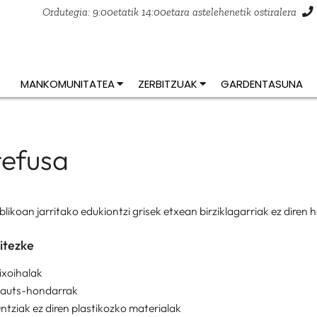
Ordutegia: 9:00etatik 14:00etara astelehenetik ostiralera
MANKOMUNITATEA
ZERBITZUAK
GARDENTASUNA
refusa
blikoan jarritako edukiontzi grisek etxean birziklagarriak ez dir
itezke
ixoihalak
auts-hondarrak
ntziak ez diren plastikozko materialak