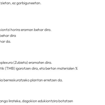
ntzietan, ez garbiguneetan.
kiontzi horira eraman behar dira.
behar dira
ehar da.
plexura (Zubieta) eramaten dira.
tik (TMB) igarotzen dira, eta bertan materialen %
ia berreskuratzeko plantan erretzen da.
zango lirateke, dagokion edukiontzira botatzen